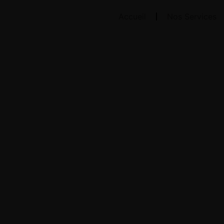
Accueil
Nos Services